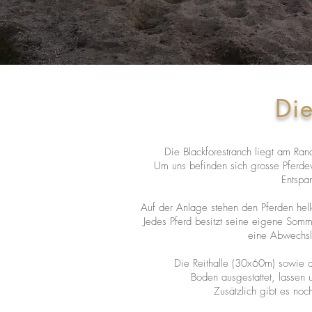
Di
Die Blackforestranch liegt am Ra
Um uns befinden sich grosse Pferd
Entspa
Auf der Anlage stehen den Pferden hell
Jedes Pferd besitzt seine eigene Somm
eine Abwechsl
Die Reithalle (30x60m) sowie d
Boden ausgestattet, lassen 
Zusätzlich gibt es noc